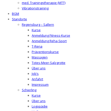
med. Trainingstherapie (MTT)
Vibrationstraining
BGM
Standorte
Regensburg – Sallern
Kurse
Anmeldung Fitness-Kurse
Anmeldung Reha-Sport
T-Rena
Präventionskurse
Massagen
Totes-Meer-Salzgrotte
Über uns
Job’s
Anfahrt
Impressum
Schierling
Kurse
Über uns
Logopädie