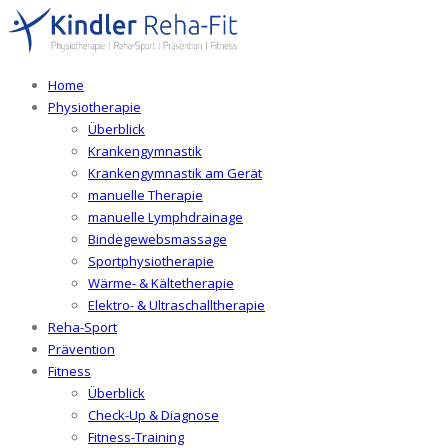
Home
Physiotherapie
Überblick
Krankengymnastik
Krankengymnastik am Gerät
manuelle Therapie
manuelle Lymphdrainage
Bindegewebsmassage
Sportphysiotherapie
Wärme- & Kältetherapie
Elektro- & Ultraschalltherapie
Reha-Sport
Prävention
Fitness
Überblick
Check-Up & Diagnose
Fitness-Training