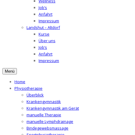
Wellness
Job’s
Anfahrt
Impressum
Landshut – Altdorf
Kurse
Über uns
Job’s
Anfahrt
Impressum
Menü
Home
Physiotherapie
Überblick
Krankengymnastik
Krankengymnastik am Gerät
manuelle Therapie
manuelle Lymphdrainage
Bindegewebsmassage
Sportphysiotherapie