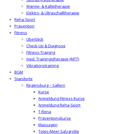
Wärme- & Kältetherapie
Elektro- & Ultraschalltherapie
Reha-Sport
Prävention
Fitness
Überblick
Check-Up & Diagnose
Fitness-Training
med. Trainingstherapie (MTT)
Vibrationstraining
BGM
Standorte
Regensburg – Sallern
Kurse
Anmeldung Fitness-Kurse
Anmeldung Reha-Sport
T-Rena
Präventionskurse
Massagen
Totes-Meer-Salzgrotte