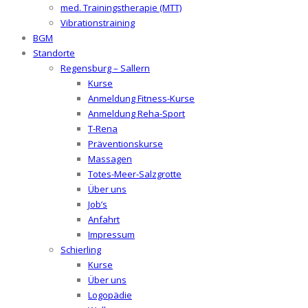
med. Trainingstherapie (MTT)
Vibrationstraining
BGM
Standorte
Regensburg – Sallern
Kurse
Anmeldung Fitness-Kurse
Anmeldung Reha-Sport
T-Rena
Präventionskurse
Massagen
Totes-Meer-Salzgrotte
Über uns
Job’s
Anfahrt
Impressum
Schierling
Kurse
Über uns
Logopädie