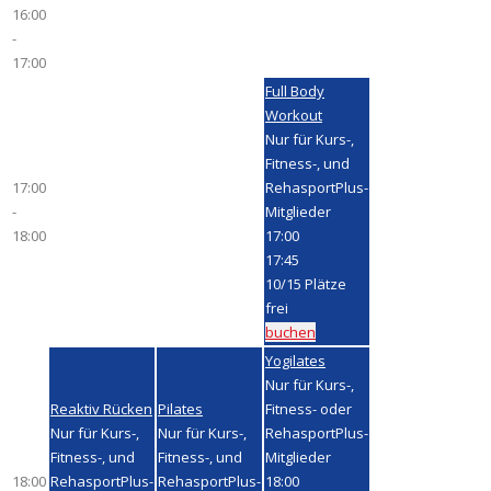
16:00
-
17:00
Full Body
Workout
Nur für Kurs-,
Fitness-, und
17:00
RehasportPlus-
-
Mitglieder
18:00
17:00
17:45
10
/
15
Plätze
frei
buchen
Yogilates
Nur für Kurs-,
Reaktiv Rücken
Pilates
Fitness- oder
Nur für Kurs-,
Nur für Kurs-,
RehasportPlus-
Fitness-, und
Fitness-, und
Mitglieder
18:00
RehasportPlus-
RehasportPlus-
18:00