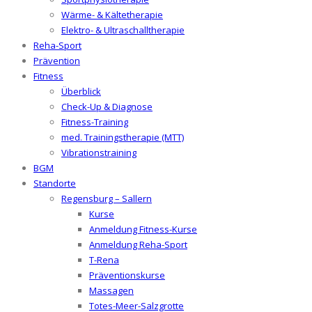
Wärme- & Kältetherapie
Elektro- & Ultraschalltherapie
Reha-Sport
Prävention
Fitness
Überblick
Check-Up & Diagnose
Fitness-Training
med. Trainingstherapie (MTT)
Vibrationstraining
BGM
Standorte
Regensburg – Sallern
Kurse
Anmeldung Fitness-Kurse
Anmeldung Reha-Sport
T-Rena
Präventionskurse
Massagen
Totes-Meer-Salzgrotte