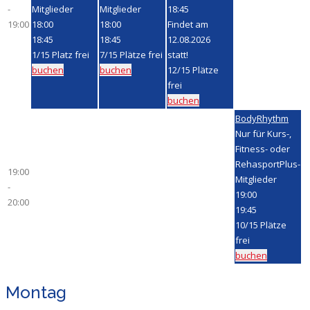
-
Mitglieder
Mitglieder
18:45
19:00
18:00
18:00
Findet am
18:45
18:45
12.08.2026
1
/
15
Platz frei
7
/
15
Plätze frei
statt!
buchen
buchen
12
/
15
Plätze
frei
buchen
BodyRhythm
Nur für Kurs-,
Fitness- oder
RehasportPlus-
19:00
Mitglieder
-
19:00
20:00
19:45
10
/
15
Plätze
frei
buchen
Montag