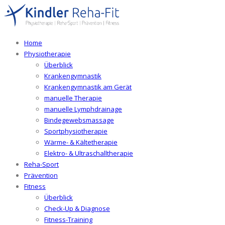
Home
Physiotherapie
Überblick
Krankengymnastik
Krankengymnastik am Gerät
manuelle Therapie
manuelle Lymphdrainage
Bindegewebsmassage
Sportphysiotherapie
Wärme- & Kältetherapie
Elektro- & Ultraschalltherapie
Reha-Sport
Prävention
Fitness
Überblick
Check-Up & Diagnose
Fitness-Training