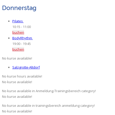
Donnerstag
Pilates
8
/
15
Plätze frei
10:15
-
11:00
buchen
BodyRhythm
10
/
15
Plätze frei
19:00
-
19:45
buchen
No kurse available!
Salzgrotte-Altdorf
No kurse hours available!
No kurse available!
No kurse available in Anmeldung-Trainingsbereich category!
No kurse available!
No kurse available in trainingsbereich anmeldung category!
No kurse available!