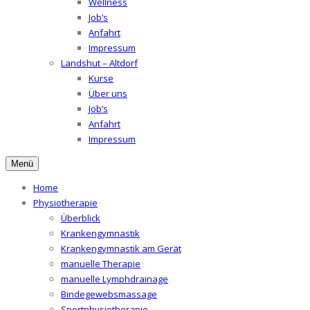
Wellness
Job’s
Anfahrt
Impressum
Landshut – Altdorf
Kurse
Über uns
Job’s
Anfahrt
Impressum
Menü
Home
Physiotherapie
Überblick
Krankengymnastik
Krankengymnastik am Gerät
manuelle Therapie
manuelle Lymphdrainage
Bindegewebsmassage
Sportphysiotherapie