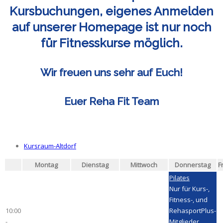
Kursbuchungen, eigenes Anmelden
auf unserer Homepage ist nur noch
für Fitnesskurse möglich.
Wir freuen uns sehr auf Euch!
Euer Reha Fit Team
Kursraum-Altdorf
Montag
Dienstag
Mittwoch
Donnerstag
F
Pilates
Nur für Kurs-,
Fitness-, und
10:00
RehasportPlus-
-
Mitglieder