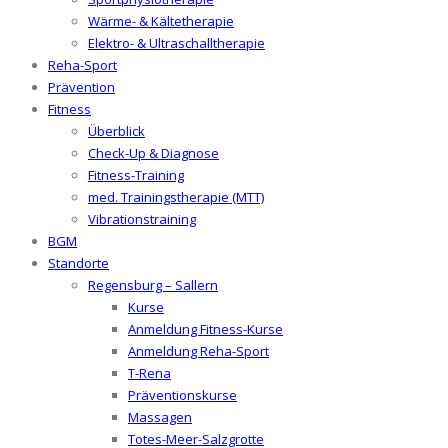
Wärme- & Kältetherapie
Elektro- & Ultraschalltherapie
Reha-Sport
Prävention
Fitness
Überblick
Check-Up & Diagnose
Fitness-Training
med. Trainingstherapie (MTT)
Vibrationstraining
BGM
Standorte
Regensburg – Sallern
Kurse
Anmeldung Fitness-Kurse
Anmeldung Reha-Sport
T-Rena
Präventionskurse
Massagen
Totes-Meer-Salzgrotte