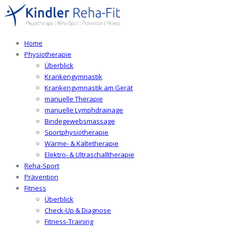
Home
Physiotherapie
Überblick
Krankengymnastik
Krankengymnastik am Gerät
manuelle Therapie
manuelle Lymphdrainage
Bindegewebsmassage
Sportphysiotherapie
Wärme- & Kältetherapie
Elektro- & Ultraschalltherapie
Reha-Sport
Prävention
Fitness
Überblick
Check-Up & Diagnose
Fitness-Training