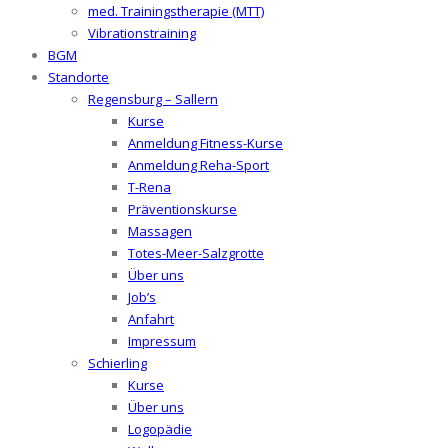
med. Trainingstherapie (MTT)
Vibrationstraining
BGM
Standorte
Regensburg – Sallern
Kurse
Anmeldung Fitness-Kurse
Anmeldung Reha-Sport
T-Rena
Präventionskurse
Massagen
Totes-Meer-Salzgrotte
Über uns
Job’s
Anfahrt
Impressum
Schierling
Kurse
Über uns
Logopädie