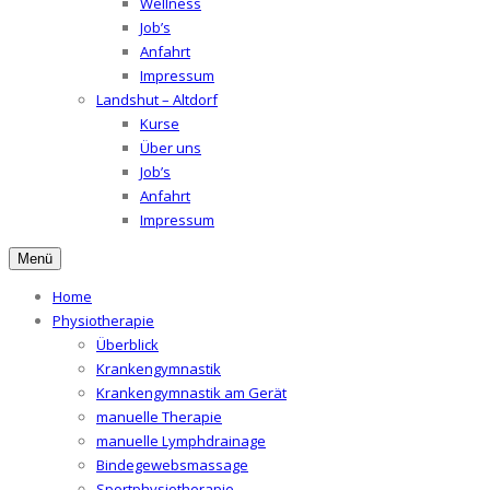
Wellness
Job’s
Anfahrt
Impressum
Landshut – Altdorf
Kurse
Über uns
Job’s
Anfahrt
Impressum
Menü
Home
Physiotherapie
Überblick
Krankengymnastik
Krankengymnastik am Gerät
manuelle Therapie
manuelle Lymphdrainage
Bindegewebsmassage
Sportphysiotherapie