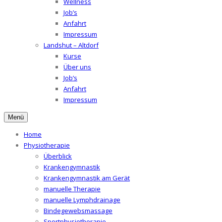
Wellness
Job’s
Anfahrt
Impressum
Landshut – Altdorf
Kurse
Über uns
Job’s
Anfahrt
Impressum
Menü
Home
Physiotherapie
Überblick
Krankengymnastik
Krankengymnastik am Gerät
manuelle Therapie
manuelle Lymphdrainage
Bindegewebsmassage
Sportphysiotherapie