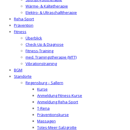
Wärme- & Kältetherapie
Elektro- & Ultraschalltherapie
Reha-Sport
Prävention
Fitness
Überblick
Check-Up & Diagnose
Fitness-Training
med. Trainingstherapie (MTT)
Vibrationstraining
BGM
Standorte
Regensburg – Sallern
Kurse
Anmeldung Fitness-Kurse
Anmeldung Reha-Sport
T-Rena
Präventionskurse
Massagen
Totes-Meer-Salzgrotte