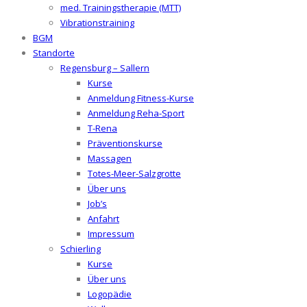
med. Trainingstherapie (MTT)
Vibrationstraining
BGM
Standorte
Regensburg – Sallern
Kurse
Anmeldung Fitness-Kurse
Anmeldung Reha-Sport
T-Rena
Präventionskurse
Massagen
Totes-Meer-Salzgrotte
Über uns
Job’s
Anfahrt
Impressum
Schierling
Kurse
Über uns
Logopädie