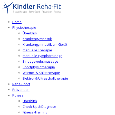
Home
Physiotherapie
Überblick
Krankengymnastik
Krankengymnastik am Gerät
manuelle Therapie
manuelle Lymphdrainage
Bindegewebsmassage
Sportphysiotherapie
Wärme- & Kältetherapie
Elektro- & Ultraschalltherapie
Reha-Sport
Prävention
Fitness
Überblick
Check-Up & Diagnose
Fitness-Training