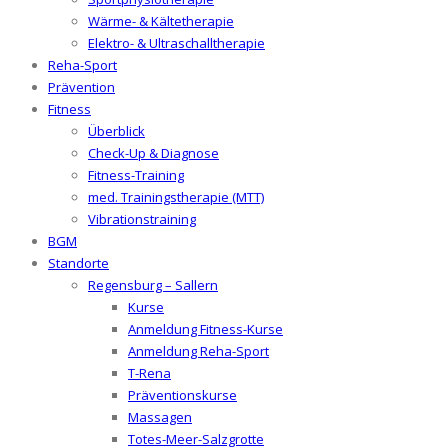
Wärme- & Kältetherapie
Elektro- & Ultraschalltherapie
Reha-Sport
Prävention
Fitness
Überblick
Check-Up & Diagnose
Fitness-Training
med. Trainingstherapie (MTT)
Vibrationstraining
BGM
Standorte
Regensburg – Sallern
Kurse
Anmeldung Fitness-Kurse
Anmeldung Reha-Sport
T-Rena
Präventionskurse
Massagen
Totes-Meer-Salzgrotte