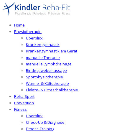
Home
Physiotherapie
Überblick
Krankengymnastik
Krankengymnastik am Gerät
manuelle Therapie
manuelle Lymphdrainage
Bindegewebsmassage
Sportphysiotherapie
Wärme- & Kältetherapie
Elektro- & Ultraschalltherapie
Reha-Sport
Prävention
Fitness
Überblick
Check-Up & Diagnose
Fitness-Training