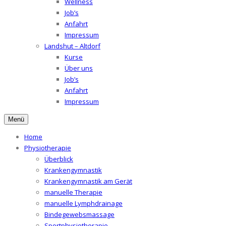
Wellness
Job’s
Anfahrt
Impressum
Landshut – Altdorf
Kurse
Über uns
Job’s
Anfahrt
Impressum
Menü
Home
Physiotherapie
Überblick
Krankengymnastik
Krankengymnastik am Gerät
manuelle Therapie
manuelle Lymphdrainage
Bindegewebsmassage
Sportphysiotherapie