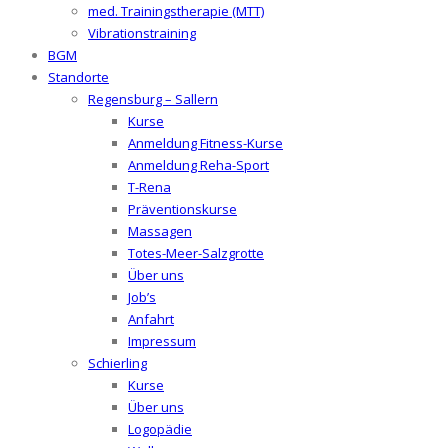
med. Trainingstherapie (MTT)
Vibrationstraining
BGM
Standorte
Regensburg – Sallern
Kurse
Anmeldung Fitness-Kurse
Anmeldung Reha-Sport
T-Rena
Präventionskurse
Massagen
Totes-Meer-Salzgrotte
Über uns
Job’s
Anfahrt
Impressum
Schierling
Kurse
Über uns
Logopädie