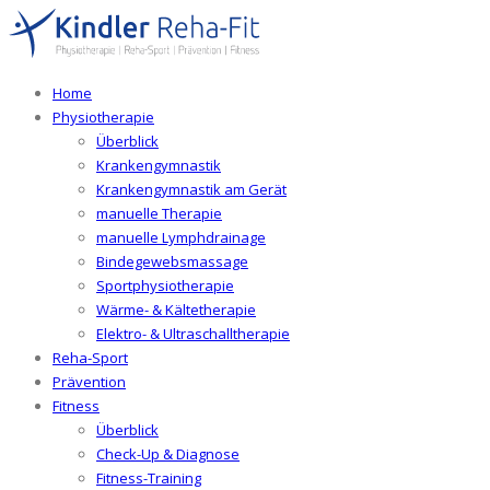
Home
Physiotherapie
Überblick
Krankengymnastik
Krankengymnastik am Gerät
manuelle Therapie
manuelle Lymphdrainage
Bindegewebsmassage
Sportphysiotherapie
Wärme- & Kältetherapie
Elektro- & Ultraschalltherapie
Reha-Sport
Prävention
Fitness
Überblick
Check-Up & Diagnose
Fitness-Training