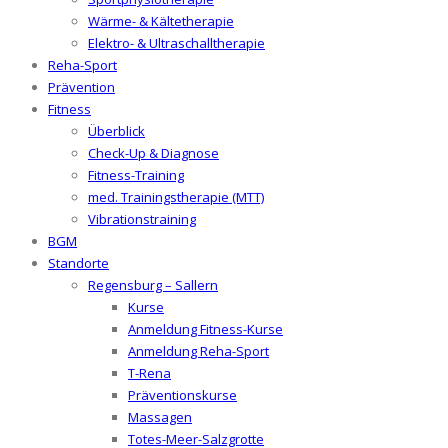
Wärme- & Kältetherapie
Elektro- & Ultraschalltherapie
Reha-Sport
Prävention
Fitness
Überblick
Check-Up & Diagnose
Fitness-Training
med. Trainingstherapie (MTT)
Vibrationstraining
BGM
Standorte
Regensburg – Sallern
Kurse
Anmeldung Fitness-Kurse
Anmeldung Reha-Sport
T-Rena
Präventionskurse
Massagen
Totes-Meer-Salzgrotte