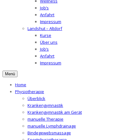
Wellness
Job’s
Anfahrt
Impressum
Landshut – Altdorf
Kurse
Über uns
Job’s
Anfahrt
Impressum
Menü
Home
Physiotherapie
Überblick
Krankengymnastik
Krankengymnastik am Gerät
manuelle Therapie
manuelle Lymphdrainage
Bindegewebsmassage
Sportphysiotherapie