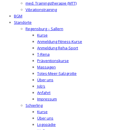
med. Trainingstherapie (MTT)
Vibrationstraining
BGM
Standorte
Regensburg – Sallern
Kurse
Anmeldung Fitness-Kurse
Anmeldung Reha-Sport
T-Rena
Präventionskurse
Massagen
Totes-Meer-Salzgrotte
Über uns
Job’s
Anfahrt
Impressum
Schierling
Kurse
Über uns
Logopädie