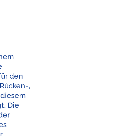
inem
e
für den
 Rücken-,
n diesem
t. Die
der
es
r