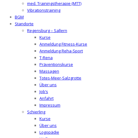
med. Trainingstherapie (MTT)
Vibrationstraining
BGM
Standorte
Regensburg – Sallern
Kurse
Anmeldung Fitness-Kurse
Anmeldung Reha-Sport
T-Rena
Präventionskurse
Massagen
Totes-Meer-Salzgrotte
Über uns
Job’s
Anfahrt
Impressum
Schierling
Kurse
Über uns
Logopädie