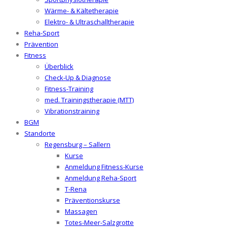
Wärme- & Kältetherapie
Elektro- & Ultraschalltherapie
Reha-Sport
Prävention
Fitness
Überblick
Check-Up & Diagnose
Fitness-Training
med. Trainingstherapie (MTT)
Vibrationstraining
BGM
Standorte
Regensburg – Sallern
Kurse
Anmeldung Fitness-Kurse
Anmeldung Reha-Sport
T-Rena
Präventionskurse
Massagen
Totes-Meer-Salzgrotte