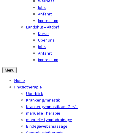
Wellness
Job’s
Anfahrt
Impressum
Landshut – Altdorf
Kurse
Über uns
Job’s
Anfahrt
Impressum
Menü
Home
Physiotherapie
Überblick
Krankengymnastik
Krankengymnastik am Gerät
manuelle Therapie
manuelle Lymphdrainage
Bindegewebsmassage
Sportphysiotherapie