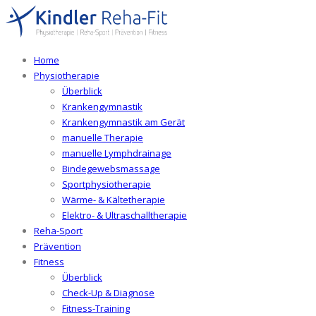
Home
Physiotherapie
Überblick
Krankengymnastik
Krankengymnastik am Gerät
manuelle Therapie
manuelle Lymphdrainage
Bindegewebsmassage
Sportphysiotherapie
Wärme- & Kältetherapie
Elektro- & Ultraschalltherapie
Reha-Sport
Prävention
Fitness
Überblick
Check-Up & Diagnose
Fitness-Training