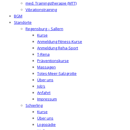
med. Trainingstherapie (MTT)
Vibrationstraining
BGM
Standorte
Regensburg – Sallern
Kurse
Anmeldung Fitness-Kurse
Anmeldung Reha-Sport
T-Rena
Präventionskurse
Massagen
Totes-Meer-Salzgrotte
Über uns
Job’s
Anfahrt
Impressum
Schierling
Kurse
Über uns
Logopädie