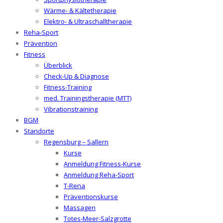
Wärme- & Kältetherapie
Elektro- & Ultraschalltherapie
Reha-Sport
Prävention
Fitness
Überblick
Check-Up & Diagnose
Fitness-Training
med. Trainingstherapie (MTT)
Vibrationstraining
BGM
Standorte
Regensburg – Sallern
Kurse
Anmeldung Fitness-Kurse
Anmeldung Reha-Sport
T-Rena
Präventionskurse
Massagen
Totes-Meer-Salzgrotte