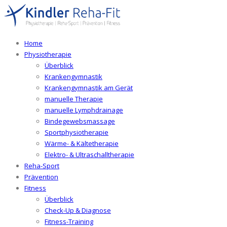
Home
Physiotherapie
Überblick
Krankengymnastik
Krankengymnastik am Gerät
manuelle Therapie
manuelle Lymphdrainage
Bindegewebsmassage
Sportphysiotherapie
Wärme- & Kältetherapie
Elektro- & Ultraschalltherapie
Reha-Sport
Prävention
Fitness
Überblick
Check-Up & Diagnose
Fitness-Training