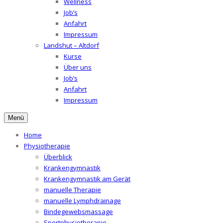
Wellness
Job’s
Anfahrt
Impressum
Landshut – Altdorf
Kurse
Über uns
Job’s
Anfahrt
Impressum
Menü
Home
Physiotherapie
Überblick
Krankengymnastik
Krankengymnastik am Gerät
manuelle Therapie
manuelle Lymphdrainage
Bindegewebsmassage
Sportphysiotherapie