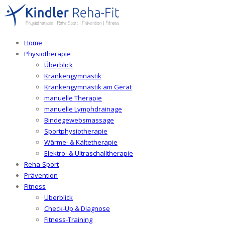
Home
Physiotherapie
Überblick
Krankengymnastik
Krankengymnastik am Gerät
manuelle Therapie
manuelle Lymphdrainage
Bindegewebsmassage
Sportphysiotherapie
Wärme- & Kältetherapie
Elektro- & Ultraschalltherapie
Reha-Sport
Prävention
Fitness
Überblick
Check-Up & Diagnose
Fitness-Training