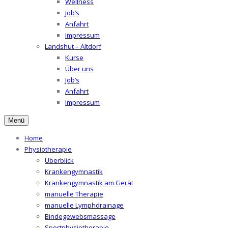
Wellness
Job’s
Anfahrt
Impressum
Landshut – Altdorf
Kurse
Über uns
Job’s
Anfahrt
Impressum
Menü
Home
Physiotherapie
Überblick
Krankengymnastik
Krankengymnastik am Gerät
manuelle Therapie
manuelle Lymphdrainage
Bindegewebsmassage
Sportphysiotherapie