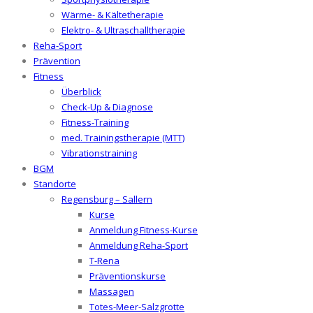
Wärme- & Kältetherapie
Elektro- & Ultraschalltherapie
Reha-Sport
Prävention
Fitness
Überblick
Check-Up & Diagnose
Fitness-Training
med. Trainingstherapie (MTT)
Vibrationstraining
BGM
Standorte
Regensburg – Sallern
Kurse
Anmeldung Fitness-Kurse
Anmeldung Reha-Sport
T-Rena
Präventionskurse
Massagen
Totes-Meer-Salzgrotte