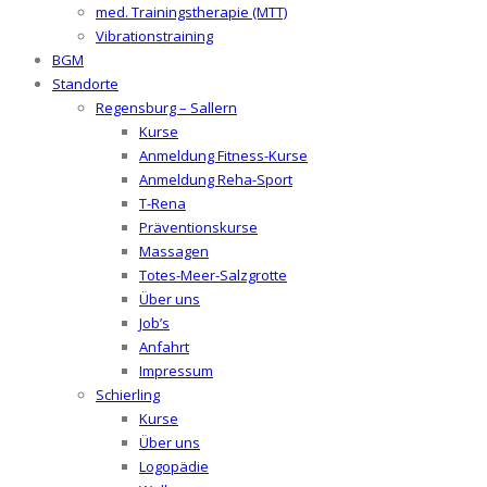
med. Trainingstherapie (MTT)
Vibrationstraining
BGM
Standorte
Regensburg – Sallern
Kurse
Anmeldung Fitness-Kurse
Anmeldung Reha-Sport
T-Rena
Präventionskurse
Massagen
Totes-Meer-Salzgrotte
Über uns
Job’s
Anfahrt
Impressum
Schierling
Kurse
Über uns
Logopädie