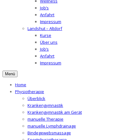
Wellness
Job’s
Anfahrt
Impressum
Landshut – Altdorf
Kurse
Über uns
Job’s
Anfahrt
Impressum
Menü
Home
Physiotherapie
Überblick
Krankengymnastik
Krankengymnastik am Gerät
manuelle Therapie
manuelle Lymphdrainage
Bindegewebsmassage
Sportphysiotherapie