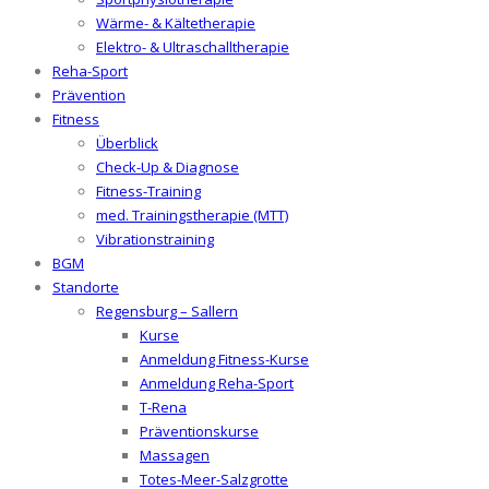
Wärme- & Kältetherapie
Elektro- & Ultraschalltherapie
Reha-Sport
Prävention
Fitness
Überblick
Check-Up & Diagnose
Fitness-Training
med. Trainingstherapie (MTT)
Vibrationstraining
BGM
Standorte
Regensburg – Sallern
Kurse
Anmeldung Fitness-Kurse
Anmeldung Reha-Sport
T-Rena
Präventionskurse
Massagen
Totes-Meer-Salzgrotte