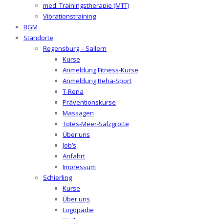
med. Trainingstherapie (MTT)
Vibrationstraining
BGM
Standorte
Regensburg – Sallern
Kurse
Anmeldung Fitness-Kurse
Anmeldung Reha-Sport
T-Rena
Präventionskurse
Massagen
Totes-Meer-Salzgrotte
Über uns
Job’s
Anfahrt
Impressum
Schierling
Kurse
Über uns
Logopädie