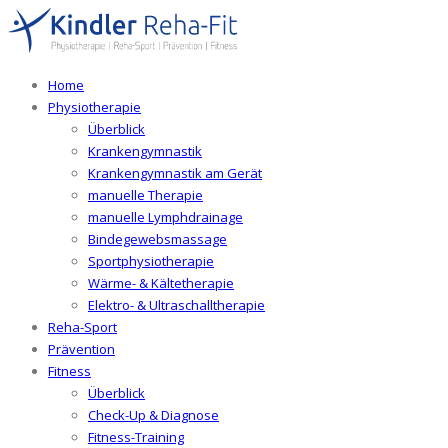
Home
Physiotherapie
Überblick
Krankengymnastik
Krankengymnastik am Gerät
manuelle Therapie
manuelle Lymphdrainage
Bindegewebsmassage
Sportphysiotherapie
Wärme- & Kältetherapie
Elektro- & Ultraschalltherapie
Reha-Sport
Prävention
Fitness
Überblick
Check-Up & Diagnose
Fitness-Training