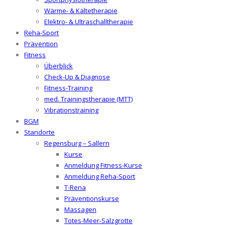
Wärme- & Kältetherapie
Elektro- & Ultraschalltherapie
Reha-Sport
Prävention
Fitness
Überblick
Check-Up & Diagnose
Fitness-Training
med. Trainingstherapie (MTT)
Vibrationstraining
BGM
Standorte
Regensburg – Sallern
Kurse
Anmeldung Fitness-Kurse
Anmeldung Reha-Sport
T-Rena
Präventionskurse
Massagen
Totes-Meer-Salzgrotte