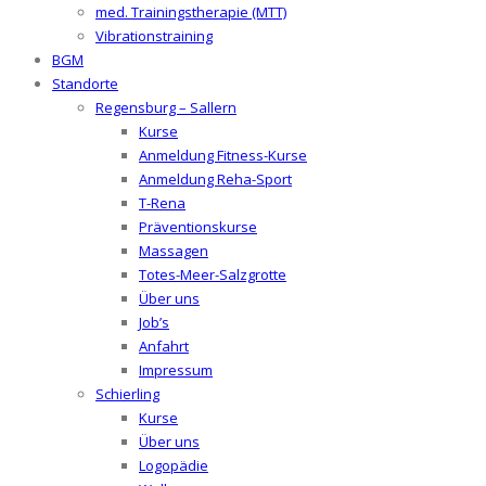
med. Trainingstherapie (MTT)
Vibrationstraining
BGM
Standorte
Regensburg – Sallern
Kurse
Anmeldung Fitness-Kurse
Anmeldung Reha-Sport
T-Rena
Präventionskurse
Massagen
Totes-Meer-Salzgrotte
Über uns
Job’s
Anfahrt
Impressum
Schierling
Kurse
Über uns
Logopädie