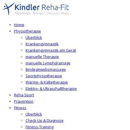
Home
Physiotherapie
Überblick
Krankengymnastik
Krankengymnastik am Gerät
manuelle Therapie
manuelle Lymphdrainage
Bindegewebsmassage
Sportphysiotherapie
Wärme- & Kältetherapie
Elektro- & Ultraschalltherapie
Reha-Sport
Prävention
Fitness
Überblick
Check-Up & Diagnose
Fitness-Training