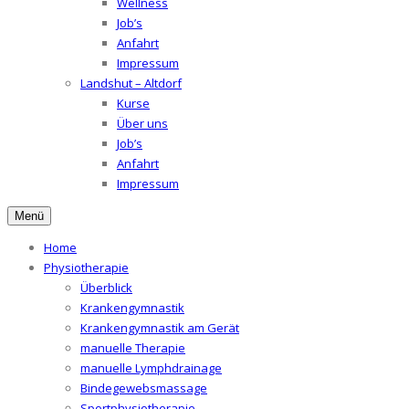
Wellness
Job’s
Anfahrt
Impressum
Landshut – Altdorf
Kurse
Über uns
Job’s
Anfahrt
Impressum
Menü
Home
Physiotherapie
Überblick
Krankengymnastik
Krankengymnastik am Gerät
manuelle Therapie
manuelle Lymphdrainage
Bindegewebsmassage
Sportphysiotherapie