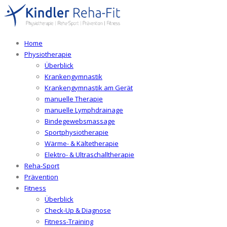
Home
Physiotherapie
Überblick
Krankengymnastik
Krankengymnastik am Gerät
manuelle Therapie
manuelle Lymphdrainage
Bindegewebsmassage
Sportphysiotherapie
Wärme- & Kältetherapie
Elektro- & Ultraschalltherapie
Reha-Sport
Prävention
Fitness
Überblick
Check-Up & Diagnose
Fitness-Training