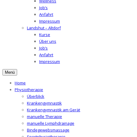
Wellness
Job’s
Anfahrt
Impressum
Landshut – Altdorf
Kurse
Über uns
Job’s
Anfahrt
Impressum
Menü
Home
Physiotherapie
Überblick
Krankengymnastik
Krankengymnastik am Gerät
manuelle Therapie
manuelle Lymphdrainage
Bindegewebsmassage
Sportphysiotherapie