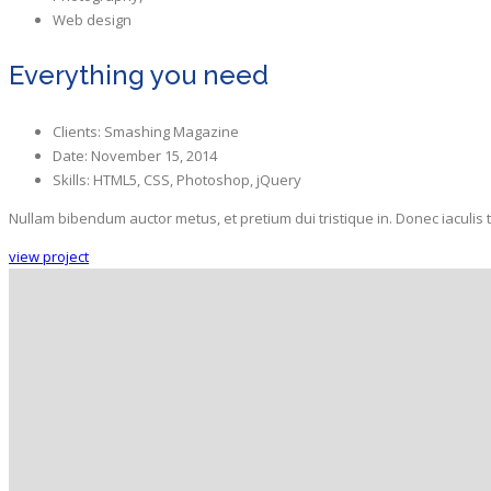
Web design
Everything you need
Clients:
Smashing Magazine
Date:
November 15, 2014
Skills:
HTML5, CSS, Photoshop, jQuery
Nullam bibendum auctor metus, et pretium dui tristique in. Donec iaculis t
view project