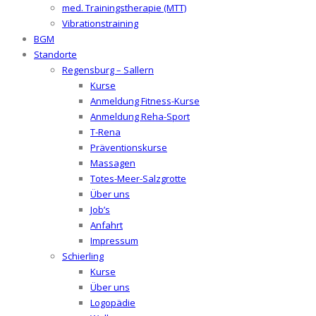
med. Trainingstherapie (MTT)
Vibrationstraining
BGM
Standorte
Regensburg – Sallern
Kurse
Anmeldung Fitness-Kurse
Anmeldung Reha-Sport
T-Rena
Präventionskurse
Massagen
Totes-Meer-Salzgrotte
Über uns
Job’s
Anfahrt
Impressum
Schierling
Kurse
Über uns
Logopädie