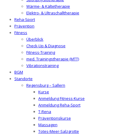
Wärme- & Kältetherapie
Elektro- & Ultraschalltherapie
Reha-Sport
Prävention
Fitness
Überblick
Check-Up & Diagnose
Fitness-Training
med. Trainingstherapie (MTT)
Vibrationstraining
BGM
Standorte
Regensburg – Sallern
Kurse
Anmeldung Fitness-Kurse
Anmeldung Reha-Sport
T-Rena
Präventionskurse
Massagen
Totes-Meer-Salzgrotte