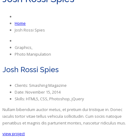
Home
Josh Rossi Spies
Graphics,
Photo Manipulation
Josh Rossi Spies
Clients:
Smashing Magazine
Date:
November 15, 2014
Skills:
HTML5, CSS, Photoshop, jQuery
Nullam bibendum auctor metus, et pretium dui tristique in. Donec
iaculis tortor vitae tellus vehicula sollicitudin. Cum sociis natoque
penatibus et magnis dis parturient montes, nascetur ridiculus mus.
view project