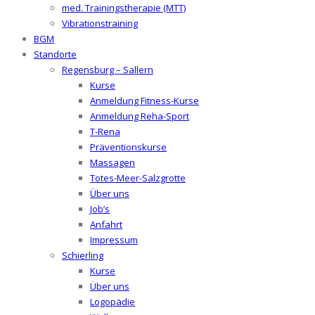
med. Trainingstherapie (MTT)
Vibrationstraining
BGM
Standorte
Regensburg – Sallern
Kurse
Anmeldung Fitness-Kurse
Anmeldung Reha-Sport
T-Rena
Präventionskurse
Massagen
Totes-Meer-Salzgrotte
Über uns
Job’s
Anfahrt
Impressum
Schierling
Kurse
Über uns
Logopädie