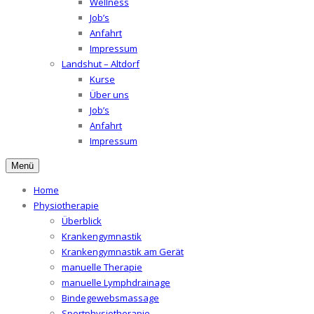
Wellness
Job’s
Anfahrt
Impressum
Landshut – Altdorf
Kurse
Über uns
Job’s
Anfahrt
Impressum
Menü
Home
Physiotherapie
Überblick
Krankengymnastik
Krankengymnastik am Gerät
manuelle Therapie
manuelle Lymphdrainage
Bindegewebsmassage
Sportphysiotherapie