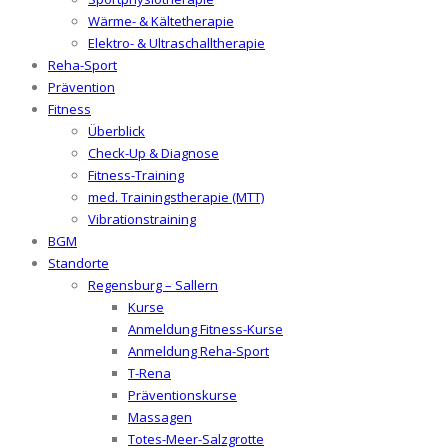
Wärme- & Kältetherapie
Elektro- & Ultraschalltherapie
Reha-Sport
Prävention
Fitness
Überblick
Check-Up & Diagnose
Fitness-Training
med. Trainingstherapie (MTT)
Vibrationstraining
BGM
Standorte
Regensburg – Sallern
Kurse
Anmeldung Fitness-Kurse
Anmeldung Reha-Sport
T-Rena
Präventionskurse
Massagen
Totes-Meer-Salzgrotte