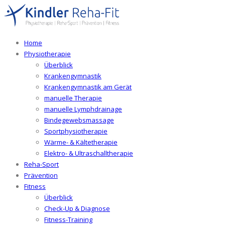
Home
Physiotherapie
Überblick
Krankengymnastik
Krankengymnastik am Gerät
manuelle Therapie
manuelle Lymphdrainage
Bindegewebsmassage
Sportphysiotherapie
Wärme- & Kältetherapie
Elektro- & Ultraschalltherapie
Reha-Sport
Prävention
Fitness
Überblick
Check-Up & Diagnose
Fitness-Training