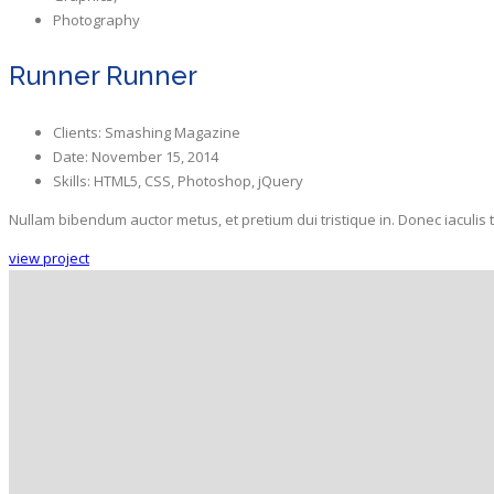
Photography
Runner Runner
Clients:
Smashing Magazine
Date:
November 15, 2014
Skills:
HTML5, CSS, Photoshop, jQuery
Nullam bibendum auctor metus, et pretium dui tristique in. Donec iaculis t
view project