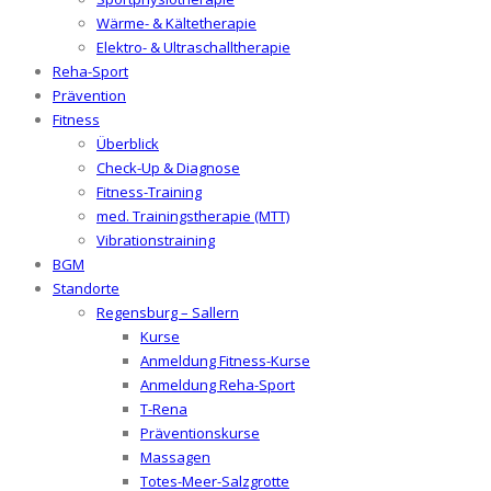
Wärme- & Kältetherapie
Elektro- & Ultraschalltherapie
Reha-Sport
Prävention
Fitness
Überblick
Check-Up & Diagnose
Fitness-Training
med. Trainingstherapie (MTT)
Vibrationstraining
BGM
Standorte
Regensburg – Sallern
Kurse
Anmeldung Fitness-Kurse
Anmeldung Reha-Sport
T-Rena
Präventionskurse
Massagen
Totes-Meer-Salzgrotte