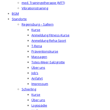
med. Trainingstherapie (MTT)
Vibrationstraining
BGM
Standorte
Regensburg – Sallern
Kurse
Anmeldung Fitness-Kurse
Anmeldung Reha-Sport
T-Rena
Präventionskurse
Massagen
Totes-Meer-Salzgrotte
Über uns
Job’s
Anfahrt
Impressum
Schierling
Kurse
Über uns
Logopädie