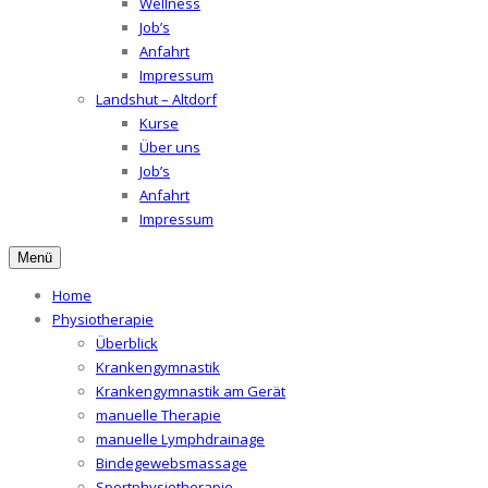
Wellness
Job’s
Anfahrt
Impressum
Landshut – Altdorf
Kurse
Über uns
Job’s
Anfahrt
Impressum
Menü
Home
Physiotherapie
Überblick
Krankengymnastik
Krankengymnastik am Gerät
manuelle Therapie
manuelle Lymphdrainage
Bindegewebsmassage
Sportphysiotherapie