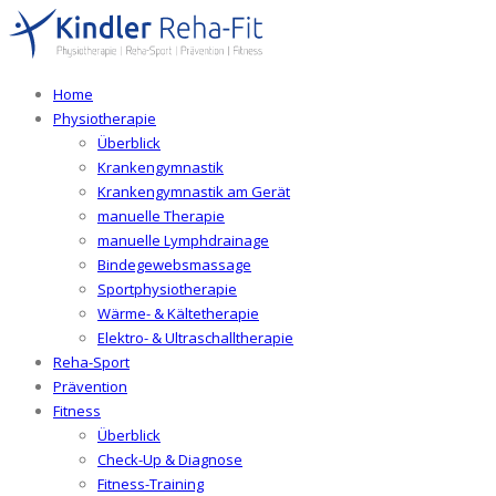
Home
Physiotherapie
Überblick
Krankengymnastik
Krankengymnastik am Gerät
manuelle Therapie
manuelle Lymphdrainage
Bindegewebsmassage
Sportphysiotherapie
Wärme- & Kältetherapie
Elektro- & Ultraschalltherapie
Reha-Sport
Prävention
Fitness
Überblick
Check-Up & Diagnose
Fitness-Training