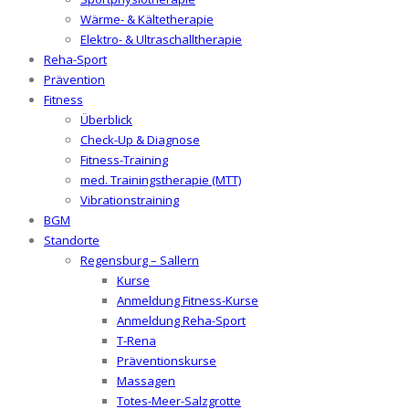
Wärme- & Kältetherapie
Elektro- & Ultraschalltherapie
Reha-Sport
Prävention
Fitness
Überblick
Check-Up & Diagnose
Fitness-Training
med. Trainingstherapie (MTT)
Vibrationstraining
BGM
Standorte
Regensburg – Sallern
Kurse
Anmeldung Fitness-Kurse
Anmeldung Reha-Sport
T-Rena
Präventionskurse
Massagen
Totes-Meer-Salzgrotte