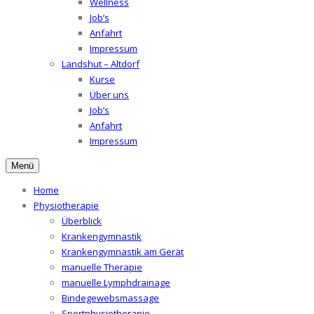
Wellness
Job’s
Anfahrt
Impressum
Landshut – Altdorf
Kurse
Über uns
Job’s
Anfahrt
Impressum
Menü
Home
Physiotherapie
Überblick
Krankengymnastik
Krankengymnastik am Gerät
manuelle Therapie
manuelle Lymphdrainage
Bindegewebsmassage
Sportphysiotherapie