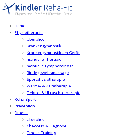
Home
Physiotherapie
Überblick
Krankengymnastik
Krankengymnastik am Gerät
manuelle Therapie
manuelle Lymphdrainage
Bindegewebsmassage
Sportphysiotherapie
Wärme- & Kältetherapie
Elektro- & Ultraschalltherapie
Reha-Sport
Prävention
Fitness
Überblick
Check-Up & Diagnose
Fitness-Training