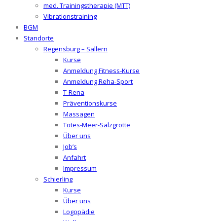
med. Trainingstherapie (MTT)
Vibrationstraining
BGM
Standorte
Regensburg – Sallern
Kurse
Anmeldung Fitness-Kurse
Anmeldung Reha-Sport
T-Rena
Präventionskurse
Massagen
Totes-Meer-Salzgrotte
Über uns
Job’s
Anfahrt
Impressum
Schierling
Kurse
Über uns
Logopädie