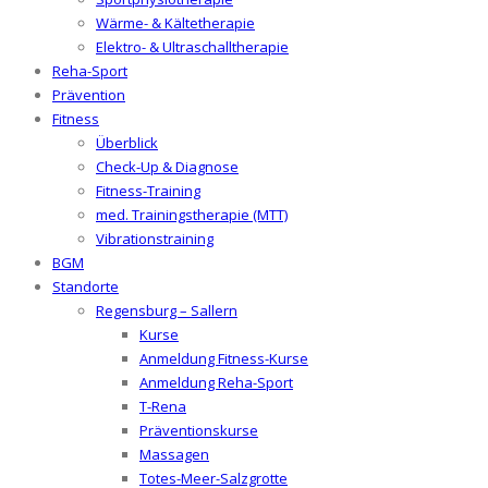
Wärme- & Kältetherapie
Elektro- & Ultraschalltherapie
Reha-Sport
Prävention
Fitness
Überblick
Check-Up & Diagnose
Fitness-Training
med. Trainingstherapie (MTT)
Vibrationstraining
BGM
Standorte
Regensburg – Sallern
Kurse
Anmeldung Fitness-Kurse
Anmeldung Reha-Sport
T-Rena
Präventionskurse
Massagen
Totes-Meer-Salzgrotte