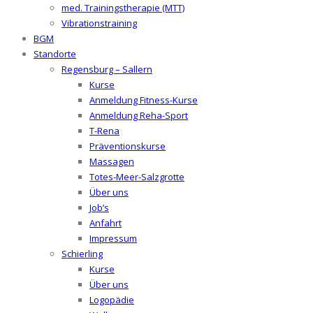
med. Trainingstherapie (MTT)
Vibrationstraining
BGM
Standorte
Regensburg – Sallern
Kurse
Anmeldung Fitness-Kurse
Anmeldung Reha-Sport
T-Rena
Präventionskurse
Massagen
Totes-Meer-Salzgrotte
Über uns
Job’s
Anfahrt
Impressum
Schierling
Kurse
Über uns
Logopädie