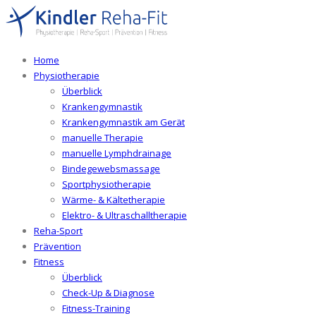
Home
Physiotherapie
Überblick
Krankengymnastik
Krankengymnastik am Gerät
manuelle Therapie
manuelle Lymphdrainage
Bindegewebsmassage
Sportphysiotherapie
Wärme- & Kältetherapie
Elektro- & Ultraschalltherapie
Reha-Sport
Prävention
Fitness
Überblick
Check-Up & Diagnose
Fitness-Training