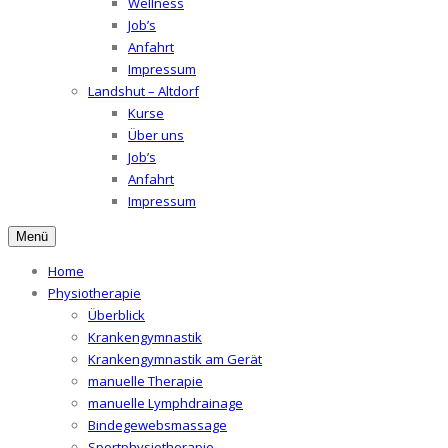
Wellness
Job’s
Anfahrt
Impressum
Landshut – Altdorf
Kurse
Über uns
Job’s
Anfahrt
Impressum
Menü
Home
Physiotherapie
Überblick
Krankengymnastik
Krankengymnastik am Gerät
manuelle Therapie
manuelle Lymphdrainage
Bindegewebsmassage
Sportphysiotherapie