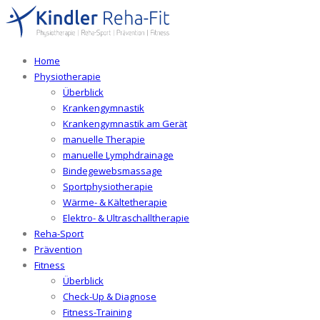
Home
Physiotherapie
Überblick
Krankengymnastik
Krankengymnastik am Gerät
manuelle Therapie
manuelle Lymphdrainage
Bindegewebsmassage
Sportphysiotherapie
Wärme- & Kältetherapie
Elektro- & Ultraschalltherapie
Reha-Sport
Prävention
Fitness
Überblick
Check-Up & Diagnose
Fitness-Training