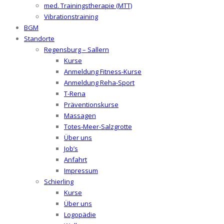
med. Trainingstherapie (MTT)
Vibrationstraining
BGM
Standorte
Regensburg – Sallern
Kurse
Anmeldung Fitness-Kurse
Anmeldung Reha-Sport
T-Rena
Präventionskurse
Massagen
Totes-Meer-Salzgrotte
Über uns
Job’s
Anfahrt
Impressum
Schierling
Kurse
Über uns
Logopädie