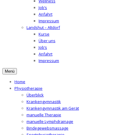
Wellness
Job’s
Anfahrt
Impressum
Landshut – Altdorf
Kurse
Über uns
Job’s
Anfahrt
Impressum
Menü
Home
Physiotherapie
Überblick
Krankengymnastik
Krankengymnastik am Gerät
manuelle Therapie
manuelle Lymphdrainage
Bindegewebsmassage
Sportphysiotherapie