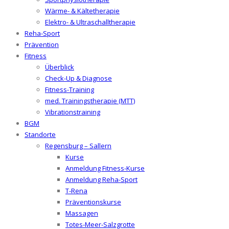
Wärme- & Kältetherapie
Elektro- & Ultraschalltherapie
Reha-Sport
Prävention
Fitness
Überblick
Check-Up & Diagnose
Fitness-Training
med. Trainingstherapie (MTT)
Vibrationstraining
BGM
Standorte
Regensburg – Sallern
Kurse
Anmeldung Fitness-Kurse
Anmeldung Reha-Sport
T-Rena
Präventionskurse
Massagen
Totes-Meer-Salzgrotte