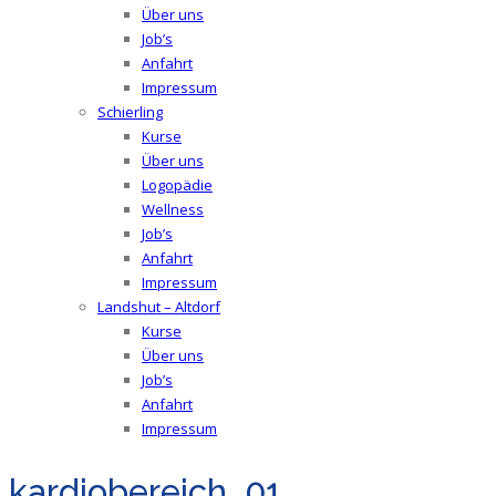
Über uns
Job’s
Anfahrt
Impressum
Schierling
Kurse
Über uns
Logopädie
Wellness
Job’s
Anfahrt
Impressum
Landshut – Altdorf
Kurse
Über uns
Job’s
Anfahrt
Impressum
kardiobereich_01