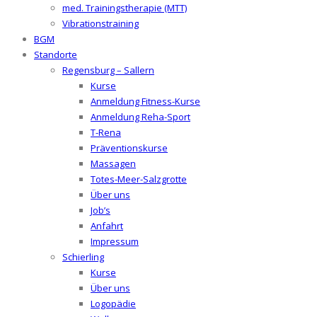
med. Trainingstherapie (MTT)
Vibrationstraining
BGM
Standorte
Regensburg – Sallern
Kurse
Anmeldung Fitness-Kurse
Anmeldung Reha-Sport
T-Rena
Präventionskurse
Massagen
Totes-Meer-Salzgrotte
Über uns
Job’s
Anfahrt
Impressum
Schierling
Kurse
Über uns
Logopädie