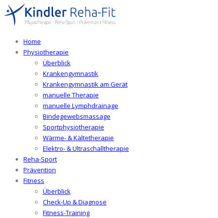
Home
Physiotherapie
Überblick
Krankengymnastik
Krankengymnastik am Gerät
manuelle Therapie
manuelle Lymphdrainage
Bindegewebsmassage
Sportphysiotherapie
Wärme- & Kältetherapie
Elektro- & Ultraschalltherapie
Reha-Sport
Prävention
Fitness
Überblick
Check-Up & Diagnose
Fitness-Training