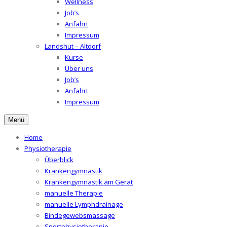
Wellness
Job’s
Anfahrt
Impressum
Landshut – Altdorf
Kurse
Über uns
Job’s
Anfahrt
Impressum
Menü
Home
Physiotherapie
Überblick
Krankengymnastik
Krankengymnastik am Gerät
manuelle Therapie
manuelle Lymphdrainage
Bindegewebsmassage
Sportphysiotherapie