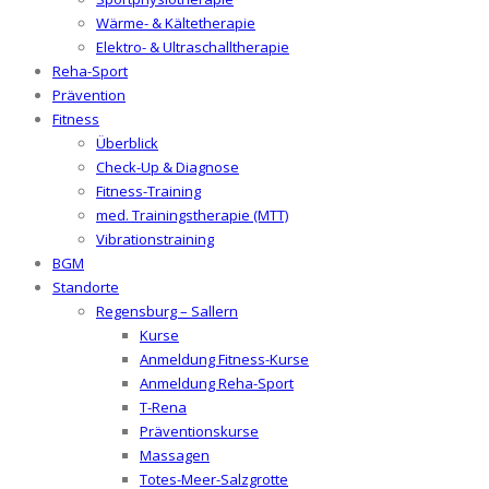
Wärme- & Kältetherapie
Elektro- & Ultraschalltherapie
Reha-Sport
Prävention
Fitness
Überblick
Check-Up & Diagnose
Fitness-Training
med. Trainingstherapie (MTT)
Vibrationstraining
BGM
Standorte
Regensburg – Sallern
Kurse
Anmeldung Fitness-Kurse
Anmeldung Reha-Sport
T-Rena
Präventionskurse
Massagen
Totes-Meer-Salzgrotte