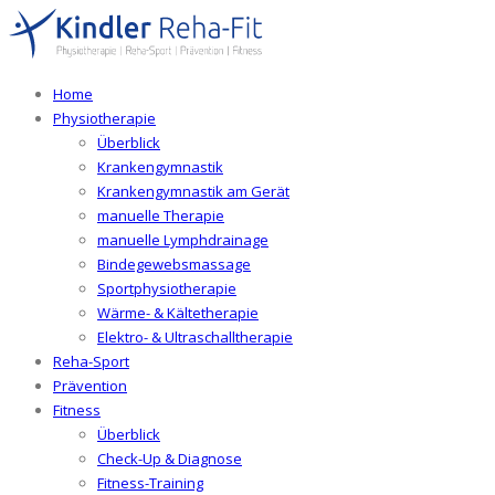
Home
Physiotherapie
Überblick
Krankengymnastik
Krankengymnastik am Gerät
manuelle Therapie
manuelle Lymphdrainage
Bindegewebsmassage
Sportphysiotherapie
Wärme- & Kältetherapie
Elektro- & Ultraschalltherapie
Reha-Sport
Prävention
Fitness
Überblick
Check-Up & Diagnose
Fitness-Training