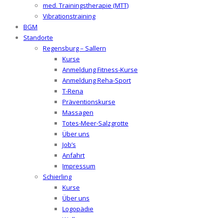
med. Trainingstherapie (MTT)
Vibrationstraining
BGM
Standorte
Regensburg – Sallern
Kurse
Anmeldung Fitness-Kurse
Anmeldung Reha-Sport
T-Rena
Präventionskurse
Massagen
Totes-Meer-Salzgrotte
Über uns
Job’s
Anfahrt
Impressum
Schierling
Kurse
Über uns
Logopädie