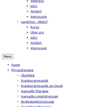
Wellness
Job’s
Anfahrt
Impressum
Landshut – Altdorf
Kurse
Über uns
Job’s
Anfahrt
Impressum
Menü
Home
Physiotherapie
Überblick
Krankengymnastik
Krankengymnastik am Gerät
manuelle Therapie
manuelle Lymphdrainage
Bindegewebsmassage
Sportphysiotherapie