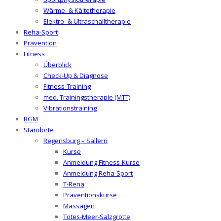
Wärme- & Kältetherapie
Elektro- & Ultraschalltherapie
Reha-Sport
Prävention
Fitness
Überblick
Check-Up & Diagnose
Fitness-Training
med. Trainingstherapie (MTT)
Vibrationstraining
BGM
Standorte
Regensburg – Sallern
Kurse
Anmeldung Fitness-Kurse
Anmeldung Reha-Sport
T-Rena
Präventionskurse
Massagen
Totes-Meer-Salzgrotte