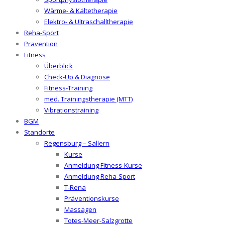
Wärme- & Kältetherapie
Elektro- & Ultraschalltherapie
Reha-Sport
Prävention
Fitness
Überblick
Check-Up & Diagnose
Fitness-Training
med. Trainingstherapie (MTT)
Vibrationstraining
BGM
Standorte
Regensburg – Sallern
Kurse
Anmeldung Fitness-Kurse
Anmeldung Reha-Sport
T-Rena
Präventionskurse
Massagen
Totes-Meer-Salzgrotte