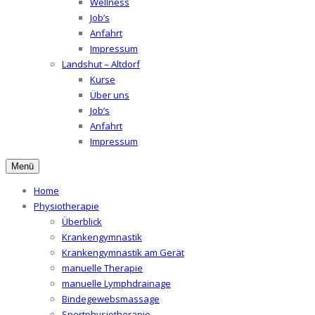
Wellness
Job’s
Anfahrt
Impressum
Landshut – Altdorf
Kurse
Über uns
Job’s
Anfahrt
Impressum
Menü
Home
Physiotherapie
Überblick
Krankengymnastik
Krankengymnastik am Gerät
manuelle Therapie
manuelle Lymphdrainage
Bindegewebsmassage
Sportphysiotherapie