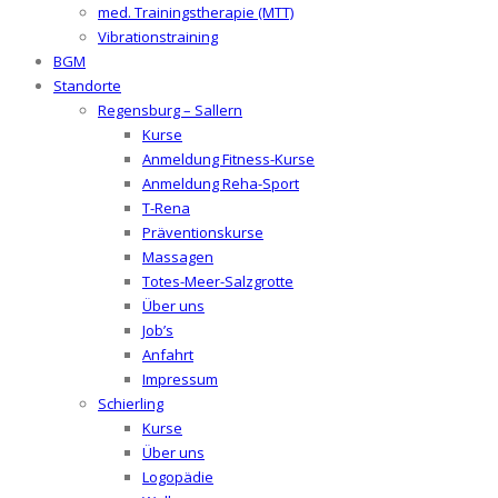
med. Trainingstherapie (MTT)
Vibrationstraining
BGM
Standorte
Regensburg – Sallern
Kurse
Anmeldung Fitness-Kurse
Anmeldung Reha-Sport
T-Rena
Präventionskurse
Massagen
Totes-Meer-Salzgrotte
Über uns
Job’s
Anfahrt
Impressum
Schierling
Kurse
Über uns
Logopädie