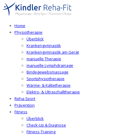
Home
Physiotherapie
Überblick
Krankengymnastik
Krankengymnastik am Gerät
manuelle Therapie
manuelle Lymphdrainage
Bindegewebsmassage
Sportphysiotherapie
Wärme- & Kältetherapie
Elektro- & Ultraschalltherapie
Reha-Sport
Prävention
Fitness
Überblick
Check-Up & Diagnose
Fitness-Training