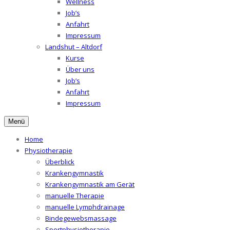
Wellness
Job’s
Anfahrt
Impressum
Landshut – Altdorf
Kurse
Über uns
Job’s
Anfahrt
Impressum
Menü
Home
Physiotherapie
Überblick
Krankengymnastik
Krankengymnastik am Gerät
manuelle Therapie
manuelle Lymphdrainage
Bindegewebsmassage
Sportphysiotherapie