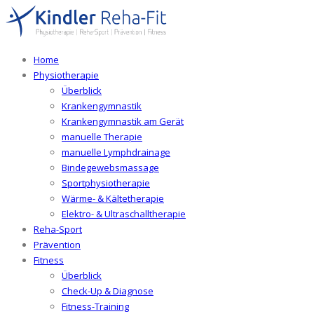
Home
Physiotherapie
Überblick
Krankengymnastik
Krankengymnastik am Gerät
manuelle Therapie
manuelle Lymphdrainage
Bindegewebsmassage
Sportphysiotherapie
Wärme- & Kältetherapie
Elektro- & Ultraschalltherapie
Reha-Sport
Prävention
Fitness
Überblick
Check-Up & Diagnose
Fitness-Training