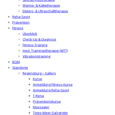
Wärme- & Kältetherapie
Elektro- & Ultraschalltherapie
Reha-Sport
Prävention
Fitness
Überblick
Check-Up & Diagnose
Fitness-Training
med. Trainingstherapie (MTT)
Vibrationstraining
BGM
Standorte
Regensburg – Sallern
Kurse
Anmeldung Fitness-Kurse
Anmeldung Reha-Sport
T-Rena
Präventionskurse
Massagen
Totes-Meer-Salzgrotte