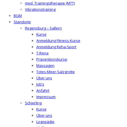
med. Trainingstherapie (MTT)
Vibrationstraining
BGM
Standorte
Regensburg – Sallern
Kurse
Anmeldung Fitness-Kurse
Anmeldung Reha-Sport
T-Rena
Präventionskurse
Massagen
Totes-Meer-Salzgrotte
Über uns
Job’s
Anfahrt
Impressum
Schierling
Kurse
Über uns
Logopädie