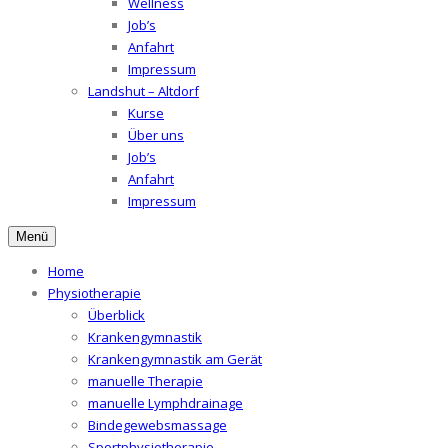
Wellness
Job’s
Anfahrt
Impressum
Landshut – Altdorf
Kurse
Über uns
Job’s
Anfahrt
Impressum
Menü
Home
Physiotherapie
Überblick
Krankengymnastik
Krankengymnastik am Gerät
manuelle Therapie
manuelle Lymphdrainage
Bindegewebsmassage
Sportphysiotherapie