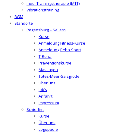
med. Trainingstherapie (MTT)
Vibrationstraining
BGM
Standorte
Regensburg – Sallern
Kurse
Anmeldung Fitness-Kurse
Anmeldung Reha-Sport
T-Rena
Präventionskurse
Massagen
Totes-Meer-Salzgrotte
Über uns
Job’s
Anfahrt
Impressum
Schierling
Kurse
Über uns
Logopädie