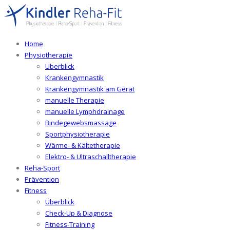
Home
Physiotherapie
Überblick
Krankengymnastik
Krankengymnastik am Gerät
manuelle Therapie
manuelle Lymphdrainage
Bindegewebsmassage
Sportphysiotherapie
Wärme- & Kältetherapie
Elektro- & Ultraschalltherapie
Reha-Sport
Prävention
Fitness
Überblick
Check-Up & Diagnose
Fitness-Training