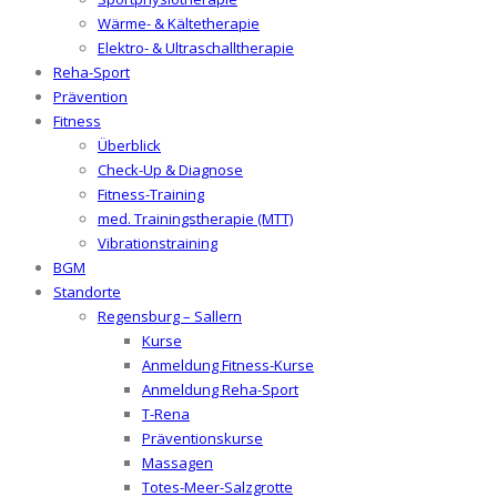
Wärme- & Kältetherapie
Elektro- & Ultraschalltherapie
Reha-Sport
Prävention
Fitness
Überblick
Check-Up & Diagnose
Fitness-Training
med. Trainingstherapie (MTT)
Vibrationstraining
BGM
Standorte
Regensburg – Sallern
Kurse
Anmeldung Fitness-Kurse
Anmeldung Reha-Sport
T-Rena
Präventionskurse
Massagen
Totes-Meer-Salzgrotte