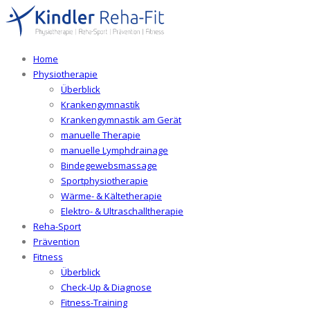
Home
Physiotherapie
Überblick
Krankengymnastik
Krankengymnastik am Gerät
manuelle Therapie
manuelle Lymphdrainage
Bindegewebsmassage
Sportphysiotherapie
Wärme- & Kältetherapie
Elektro- & Ultraschalltherapie
Reha-Sport
Prävention
Fitness
Überblick
Check-Up & Diagnose
Fitness-Training