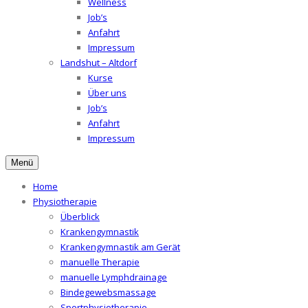
Wellness
Job’s
Anfahrt
Impressum
Landshut – Altdorf
Kurse
Über uns
Job’s
Anfahrt
Impressum
Menü
Home
Physiotherapie
Überblick
Krankengymnastik
Krankengymnastik am Gerät
manuelle Therapie
manuelle Lymphdrainage
Bindegewebsmassage
Sportphysiotherapie