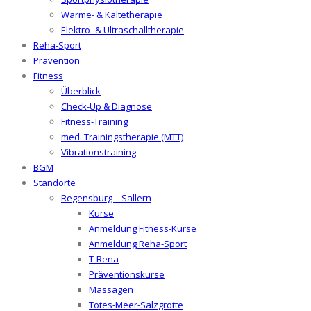
Wärme- & Kältetherapie
Elektro- & Ultraschalltherapie
Reha-Sport
Prävention
Fitness
Überblick
Check-Up & Diagnose
Fitness-Training
med. Trainingstherapie (MTT)
Vibrationstraining
BGM
Standorte
Regensburg – Sallern
Kurse
Anmeldung Fitness-Kurse
Anmeldung Reha-Sport
T-Rena
Präventionskurse
Massagen
Totes-Meer-Salzgrotte