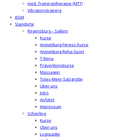
med. Trainingstherapie (MTT)
Vibrationstraining
BGM
Standorte
Regensburg – Sallern
Kurse
Anmeldung Fitness-Kurse
Anmeldung Reha-Sport
T-Rena
Präventionskurse
Massagen
Totes-Meer-Salzgrotte
Über uns
Job’s
Anfahrt
Impressum
Schierling
Kurse
Über uns
Logopädie