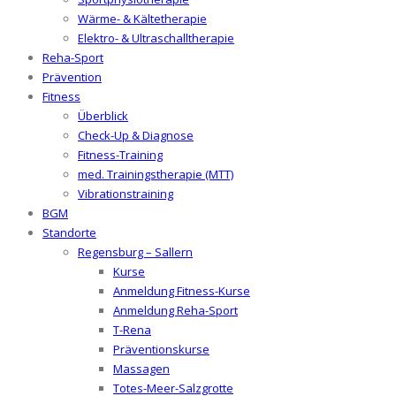
Wärme- & Kältetherapie
Elektro- & Ultraschalltherapie
Reha-Sport
Prävention
Fitness
Überblick
Check-Up & Diagnose
Fitness-Training
med. Trainingstherapie (MTT)
Vibrationstraining
BGM
Standorte
Regensburg – Sallern
Kurse
Anmeldung Fitness-Kurse
Anmeldung Reha-Sport
T-Rena
Präventionskurse
Massagen
Totes-Meer-Salzgrotte