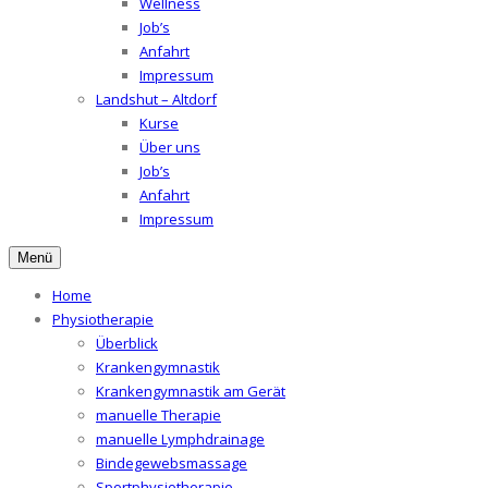
Wellness
Job’s
Anfahrt
Impressum
Landshut – Altdorf
Kurse
Über uns
Job’s
Anfahrt
Impressum
Menü
Home
Physiotherapie
Überblick
Krankengymnastik
Krankengymnastik am Gerät
manuelle Therapie
manuelle Lymphdrainage
Bindegewebsmassage
Sportphysiotherapie