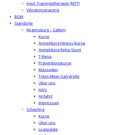
med. Trainingstherapie (MTT)
Vibrationstraining
BGM
Standorte
Regensburg – Sallern
Kurse
Anmeldung Fitness-Kurse
Anmeldung Reha-Sport
T-Rena
Präventionskurse
Massagen
Totes-Meer-Salzgrotte
Über uns
Job’s
Anfahrt
Impressum
Schierling
Kurse
Über uns
Logopädie