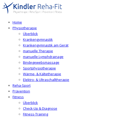
Home
Physiotherapie
Überblick
Krankengymnastik
Krankengymnastik am Gerät
manuelle Therapie
manuelle Lymphdrainage
Bindegewebsmassage
Sportphysiotherapie
Wärme- & Kältetherapie
Elektro- & Ultraschalltherapie
Reha-Sport
Prävention
Fitness
Überblick
Check-Up & Diagnose
Fitness-Training