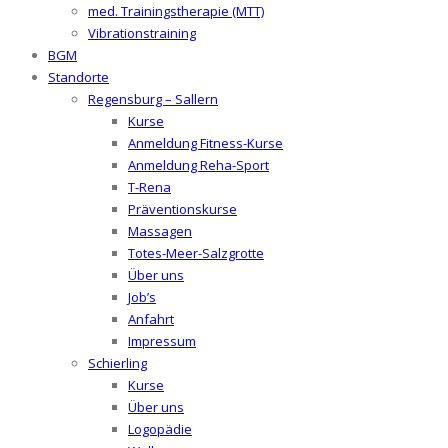
med. Trainingstherapie (MTT)
Vibrationstraining
BGM
Standorte
Regensburg – Sallern
Kurse
Anmeldung Fitness-Kurse
Anmeldung Reha-Sport
T-Rena
Präventionskurse
Massagen
Totes-Meer-Salzgrotte
Über uns
Job’s
Anfahrt
Impressum
Schierling
Kurse
Über uns
Logopädie