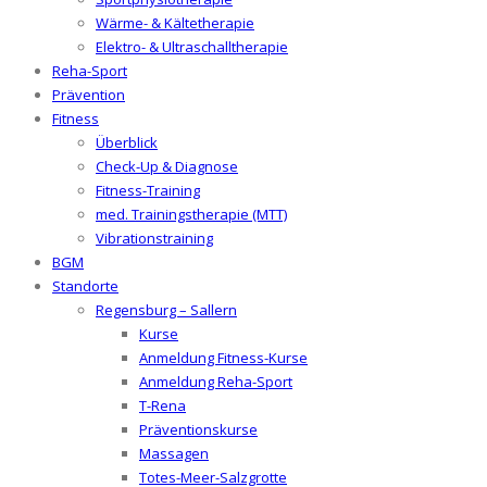
Wärme- & Kältetherapie
Elektro- & Ultraschalltherapie
Reha-Sport
Prävention
Fitness
Überblick
Check-Up & Diagnose
Fitness-Training
med. Trainingstherapie (MTT)
Vibrationstraining
BGM
Standorte
Regensburg – Sallern
Kurse
Anmeldung Fitness-Kurse
Anmeldung Reha-Sport
T-Rena
Präventionskurse
Massagen
Totes-Meer-Salzgrotte