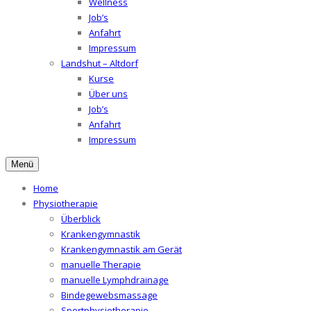
Wellness
Job’s
Anfahrt
Impressum
Landshut – Altdorf
Kurse
Über uns
Job’s
Anfahrt
Impressum
Menü
Home
Physiotherapie
Überblick
Krankengymnastik
Krankengymnastik am Gerät
manuelle Therapie
manuelle Lymphdrainage
Bindegewebsmassage
Sportphysiotherapie