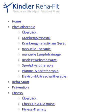
Home
Physiotherapie
Überblick
Krankengymnastik
Krankengymnastik am Gerät
manuelle Therapie
manuelle Lymphdrainage
Bindegewebsmassage
Sportphysiotherapie
Wärme- & Kältetherapie
Elektro- & Ultraschalltherapie
Reha-Sport
Prävention
Fitness
Überblick
Check-Up & Diagnose
Fitness-Training