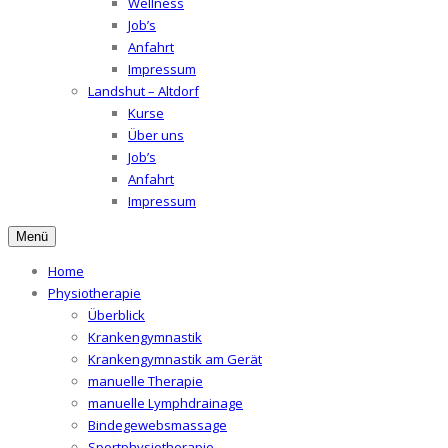
Wellness
Job’s
Anfahrt
Impressum
Landshut – Altdorf
Kurse
Über uns
Job’s
Anfahrt
Impressum
Menü
Home
Physiotherapie
Überblick
Krankengymnastik
Krankengymnastik am Gerät
manuelle Therapie
manuelle Lymphdrainage
Bindegewebsmassage
Sportphysiotherapie