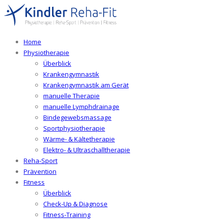
Home
Physiotherapie
Überblick
Krankengymnastik
Krankengymnastik am Gerät
manuelle Therapie
manuelle Lymphdrainage
Bindegewebsmassage
Sportphysiotherapie
Wärme- & Kältetherapie
Elektro- & Ultraschalltherapie
Reha-Sport
Prävention
Fitness
Überblick
Check-Up & Diagnose
Fitness-Training