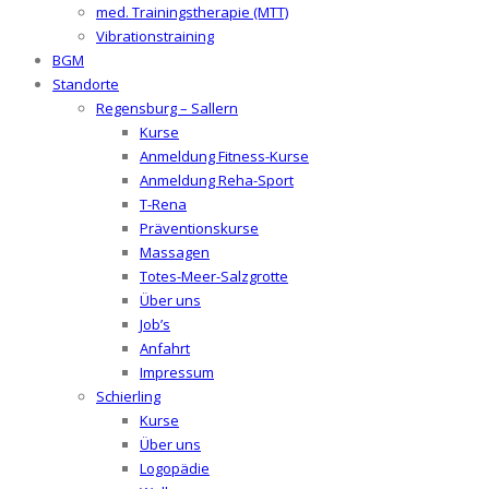
med. Trainingstherapie (MTT)
Vibrationstraining
BGM
Standorte
Regensburg – Sallern
Kurse
Anmeldung Fitness-Kurse
Anmeldung Reha-Sport
T-Rena
Präventionskurse
Massagen
Totes-Meer-Salzgrotte
Über uns
Job’s
Anfahrt
Impressum
Schierling
Kurse
Über uns
Logopädie