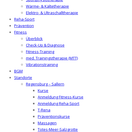
Wärme- & Kältetherapie
Elektro- & Ultraschalltherapie
Reha-Sport
Prävention
Fitness
Überblick
Check-Up & Diagnose
Fitness-Training
med. Trainingstherapie (MTT)
Vibrationstraining
BGM
Standorte
Regensburg – Sallern
Kurse
Anmeldung Fitness-Kurse
Anmeldung Reha-Sport
T-Rena
Präventionskurse
Massagen
Totes-Meer-Salzgrotte