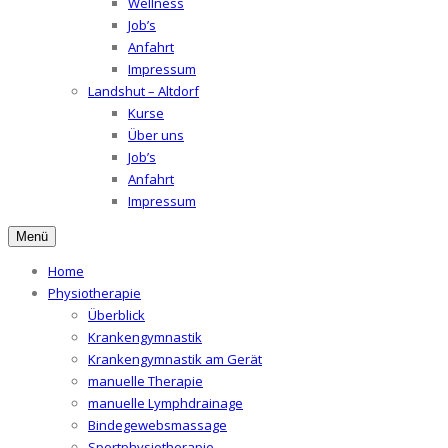
Wellness
Job’s
Anfahrt
Impressum
Landshut – Altdorf
Kurse
Über uns
Job’s
Anfahrt
Impressum
Menü
Home
Physiotherapie
Überblick
Krankengymnastik
Krankengymnastik am Gerät
manuelle Therapie
manuelle Lymphdrainage
Bindegewebsmassage
Sportphysiotherapie