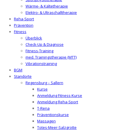
Wärme- & Kältetherapie
Elektro- & Ultraschalltherapie
Reha-Sport
Prävention
Fitness
Überblick
Check-Up & Diagnose
Fitness-Training
med. Trainingstherapie (MTT)
Vibrationstraining
BGM
Standorte
Regensburg – Sallern
Kurse
Anmeldung Fitness-Kurse
Anmeldung Reha-Sport
T-Rena
Präventionskurse
Massagen
Totes-Meer-Salzgrotte