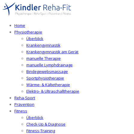
Home
Physiotherapie
Überblick
Krankengymnastik
Krankengymnastik am Gerät
manuelle Therapie
manuelle Lymphdrainage
Bindegewebsmassage
Sportphysiotherapie
Wärme- & Kältetherapie
Elektro- & Ultraschalltherapie
Reha-Sport
Prävention
Fitness
Überblick
Check-Up & Diagnose
Fitness-Training