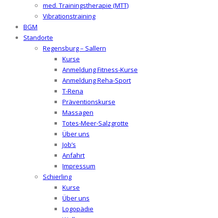
med. Trainingstherapie (MTT)
Vibrationstraining
BGM
Standorte
Regensburg – Sallern
Kurse
Anmeldung Fitness-Kurse
Anmeldung Reha-Sport
T-Rena
Präventionskurse
Massagen
Totes-Meer-Salzgrotte
Über uns
Job’s
Anfahrt
Impressum
Schierling
Kurse
Über uns
Logopädie