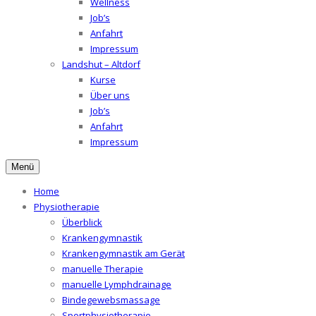
Wellness
Job’s
Anfahrt
Impressum
Landshut – Altdorf
Kurse
Über uns
Job’s
Anfahrt
Impressum
Menü
Home
Physiotherapie
Überblick
Krankengymnastik
Krankengymnastik am Gerät
manuelle Therapie
manuelle Lymphdrainage
Bindegewebsmassage
Sportphysiotherapie