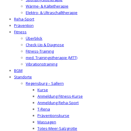
Wärme- & Kältetherapie
Elektro- & Ultraschalltherapie
Reha-Sport
Prävention
Fitness
Überblick
Check-Up & Diagnose
Fitness-Training
med. Trainingstherapie (MTT)
Vibrationstraining
BGM
Standorte
Regensburg – Sallern
Kurse
Anmeldung Fitness-Kurse
Anmeldung Reha-Sport
T-Rena
Präventionskurse
Massagen
Totes-Meer-Salzgrotte