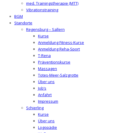
med. Trainingstherapie (MTT)
Vibrationstraining
BGM
Standorte
Regensburg – Sallern
Kurse
Anmeldung Fitness-Kurse
Anmeldung Reha-Sport
T-Rena
Präventionskurse
Massagen
Totes-Meer-Salzgrotte
Über uns
Job’s
Anfahrt
Impressum
Schierling
Kurse
Über uns
Logopädie