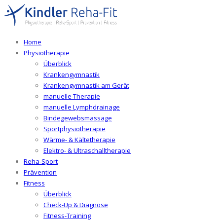
Home
Physiotherapie
Überblick
Krankengymnastik
Krankengymnastik am Gerät
manuelle Therapie
manuelle Lymphdrainage
Bindegewebsmassage
Sportphysiotherapie
Wärme- & Kältetherapie
Elektro- & Ultraschalltherapie
Reha-Sport
Prävention
Fitness
Überblick
Check-Up & Diagnose
Fitness-Training